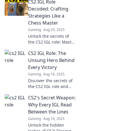
CS2 IGL Role
Decoded: Crafting
Strategies Like a
Chess Master
Gaming
Aug 29, 2025
Unlock the secrets of
the CS2 IGL role! Master
strategic gameplay and
CS2 IGL Role: The
outsmart your
opponents like a chess
Unsung Hero Behind
master. Dive in now!
Every Victory
Gaming
Aug 16, 2025
Discover the secrets of
the CS2 IGL role and
how these unsung
CS2's Secret Weapon:
heroes lead teams to
victory. Uncover the
Why Every IGL Read
tactics behind every
Between the Lines
triumph!
Gaming
Aug 16, 2025
Unlock the hidden
tactics of CS2! Discover