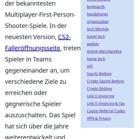
der bekanntesten
keyboards
Multiplayer-First-Person-
headphones
organization
Shooter-Spiele. In der
tech lifestyle
neuesten Version,
CS2-
travel tech
wallets
Falleröffnungsseite
, treten
Anime Merchandise
Spieler in Teams
home tech
API
gegeneinander an, um
Sports Betting
verschiedene Ziele zu
Crypto Sports Betting
Crypto Betting
erreichen oder
UAE E-Invoicing
gegnerische Spieler
UAE E-Invoicing & Tax
Casino Referral Codes
auszuschalten. Das Spiel
VPN & Privacy
hat sich über die Jahre
weiterentwickelt und