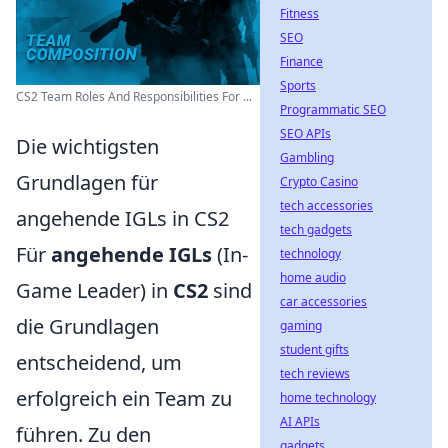
Fitness
SEO
Finance
Sports
CS2 Team Roles And Responsibilities For ...
Programmatic SEO
SEO APIs
Die wichtigsten
Gambling
Grundlagen für
Crypto Casino
tech accessories
angehende IGLs in CS2
tech gadgets
Für
angehende IGLs
(In-
technology
home audio
Game Leader) in
CS2
sind
car accessories
die Grundlagen
gaming
student gifts
entscheidend, um
tech reviews
erfolgreich ein Team zu
home technology
AI APIs
führen. Zu den
gadgets