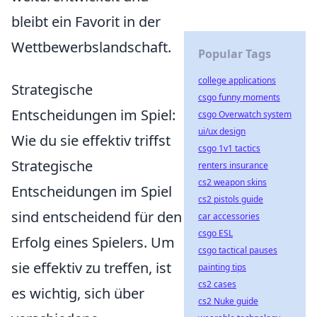
bleibt ein Favorit in der
Wettbewerbslandschaft.
Popular Tags
college applications
Strategische
csgo funny moments
Entscheidungen im Spiel:
csgo Overwatch system
ui/ux design
Wie du sie effektiv triffst
csgo 1v1 tactics
Strategische
renters insurance
cs2 weapon skins
Entscheidungen im Spiel
cs2 pistols guide
sind entscheidend für den
car accessories
csgo ESL
Erfolg eines Spielers. Um
csgo tactical pauses
sie effektiv zu treffen, ist
painting tips
cs2 cases
es wichtig, sich über
cs2 Nuke guide