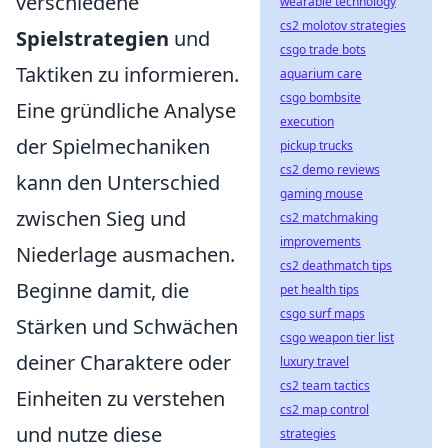
verschiedene
wearable technology
cs2 molotov strategies
Spielstrategien
und
csgo trade bots
Taktiken zu informieren.
aquarium care
csgo bombsite
Eine gründliche Analyse
execution
der Spielmechaniken
pickup trucks
cs2 demo reviews
kann den Unterschied
gaming mouse
zwischen Sieg und
cs2 matchmaking
improvements
Niederlage ausmachen.
cs2 deathmatch tips
Beginne damit, die
pet health tips
csgo surf maps
Stärken und Schwächen
csgo weapon tier list
deiner Charaktere oder
luxury travel
cs2 team tactics
Einheiten zu verstehen
cs2 map control
und nutze diese
strategies