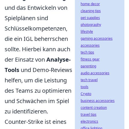
home decor
und das Entwickeln von
cleaning tips
Spielplänen sind
pet supplies
photography
Schlüsselkompetenzen,
lifestyle
die ein IGL beherrschen
gaming accessories
accessories
sollte. Hierbei kann auch
tech tips
der Einsatz von
Analyse-
fitness gear
parenting
Tools
und Demo-Reviews
audio accessories
helfen, um die Leistung
tech travel
tools
des Teams zu optimieren
Crypto
und Schwächen im Spiel
business accessories
content creation
zu identifizieren.
travel tips
Counter-Strike ist eines
electronics
office lighting