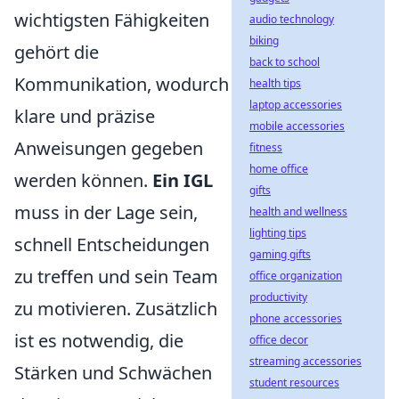
wichtigsten Fähigkeiten
audio technology
biking
gehört die
back to school
Kommunikation, wodurch
health tips
laptop accessories
klare und präzise
mobile accessories
Anweisungen gegeben
fitness
home office
werden können.
Ein IGL
gifts
muss in der Lage sein,
health and wellness
lighting tips
schnell Entscheidungen
gaming gifts
zu treffen und sein Team
office organization
productivity
zu motivieren. Zusätzlich
phone accessories
ist es notwendig, die
office decor
streaming accessories
Stärken und Schwächen
student resources