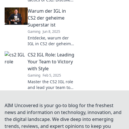
why every IGL must
Warum der IGL in
master the art of
reading between the
CS2 der geheime
lines for ultimate
Superstar ist
victory.
Gaming
Jun 8, 2025
Entdecke, warum der
IGL in CS2 der geheime
Superstar ist und wie er
CS2 IGL Role: Leading
dein Spiel auf das
nächste Level bringt!
Your Team to Victory
with Style
Gaming
Feb 5, 2025
Master the CS2 IGL role
and lead your team to
victory with flair!
Discover winning tips
and strategies to
AIM Uncovered is your go-to blog for the freshest
elevate your gameplay
news and information on technology, innovation, and
today!
the digital landscape. We dive deep into emerging
trends, reviews, and expert opinions to keep you