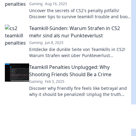
Gaming
Aug 16, 2025
Uncover the secrets of CS2's penalty pitfalls!
Discover tips to survive teamkill trouble and boost
your ranks in the ultimate showdown!
Teamkill-Sünden: Warum Strafen in CS2
mehr sind als nur Punkteverlust
Gaming
Jun 8, 2025
Entdecke die dunkle Seite von Teamkills in CS2!
Warum Strafen weit über Punkteverlust
hinausgehen und das Spielerlebnis beeinflussen.
Teamkill Penalties Unplugged: Why
Shooting Friends Should Be a Crime
Gaming
Feb 5, 2025
Discover why friendly fire feels like betrayal and
why it should be penalized! Unplug the truth
behind teamkill penalties in gaming.