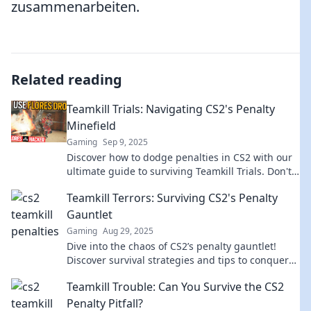
zusammenarbeiten.
Related reading
Teamkill Trials: Navigating CS2's Penalty
Minefield
Gaming
Sep 9, 2025
Discover how to dodge penalties in CS2 with our
ultimate guide to surviving Teamkill Trials. Don't
let mishaps ruin your game!
Teamkill Terrors: Surviving CS2's Penalty
Gauntlet
Gaming
Aug 29, 2025
Dive into the chaos of CS2’s penalty gauntlet!
Discover survival strategies and tips to conquer
teamkill terrors before they take you down!
Teamkill Trouble: Can You Survive the CS2
Penalty Pitfall?